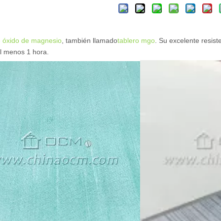
e óxido de magnesio
, también llamado
tablero mgo
. Su excelente resist
l menos 1 hora.