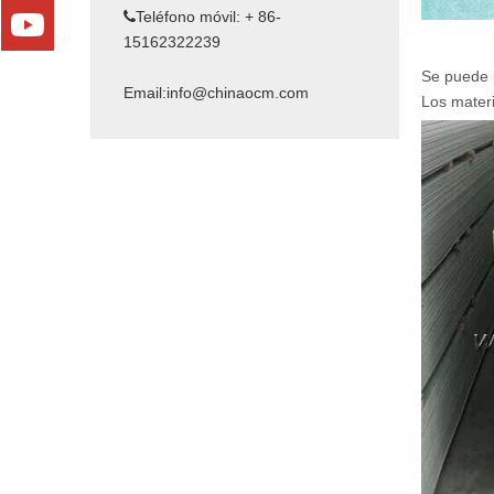
Teléfono móvil: + 86-

15162322239
Se puede 
Email:
info@chinaocm.com
Los mater